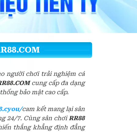
RR88.COM
ho người chơi trải nghiệm cá
RR88.COM
cung cấp đa dạng
 thống bảo mật cao cấp.
8.cyou/
cam kết mang lại sân
ng 24/7. Cùng sân chơi
RR88
 chiến thắng khẳng định đẳng