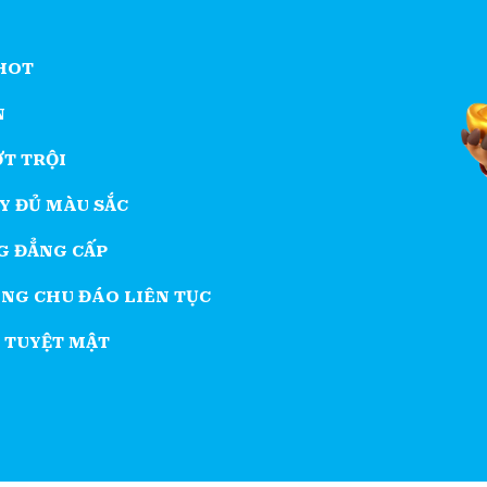
O
 HOT
N
ỢT TRỘI
ẦY ĐỦ MÀU SẮC
G ĐẲNG CẤP
ÀNG CHU ĐÁO LIÊN TỤC
O TUYỆT MẬT