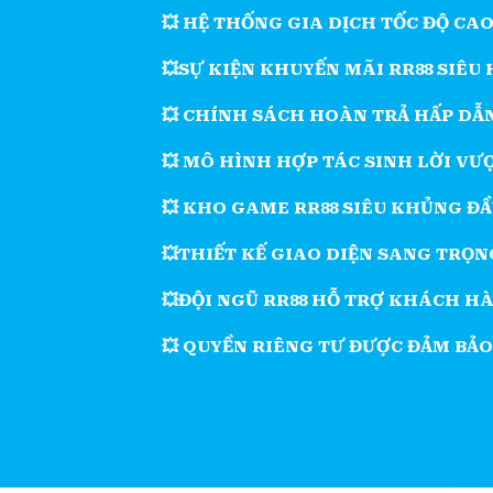
💥 HỆ THỐNG GIA DỊCH TỐC ĐỘ CA
💥SỰ KIỆN KHUYẾN MÃI RR88 SIÊU
💥 CHÍNH SÁCH HOÀN TRẢ HẤP DẪ
💥 MÔ HÌNH HỢP TÁC SINH LỜI VƯ
💥 KHO GAME RR88 SIÊU KHỦNG Đ
💥THIẾT KẾ GIAO DIỆN SANG TRỌN
💥ĐỘI NGŨ RR88 HỖ TRỢ KHÁCH H
💥 QUYỀN RIÊNG TƯ ĐƯỢC ĐẢM BẢ