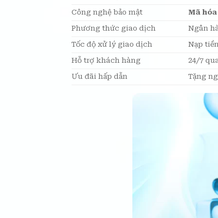
Công nghệ bảo mật
Mã hóa
Phương thức giao dịch
Ngân hàn
Tốc độ xử lý giao dịch
Nạp tiền
Hỗ trợ khách hàng
24/7 qu
Ưu đãi hấp dẫn
Tặng ng